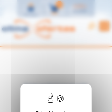
Panel de gestión de cookies
0
0,00
€
ver carrito
Mi cuenta
No hay productos en el carrito
Seguir comprando