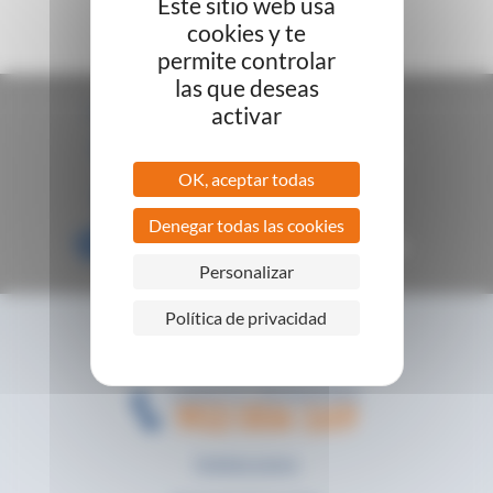
Este sitio web usa
cookies y te
permite controlar
las que deseas
COMPROMISO
CLIMA OFERTAS
activar
Productos con
garantía de 2 años
OK, aceptar todas
Envíos asegurados en
24/72 h.
Denegar todas las cookies
Pagos seguros con:
mastercard, visa,
transferencia.
Personalizar
Política de privacidad
CONTACTE CON NOSOTROS
902 006 169
Quiénes somos