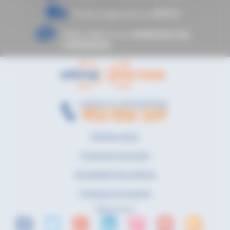
Envíos asegurados en
24/72 h.
Pagos seguros con:
mastercard, visa,
transferencia.
CONTACTE CON NOSOTROS
902 006 169
Quiénes somos
Preguntas Frecuentes
Actualidad Clima Ofertas
Contacta con nosotros
Síguenos en: