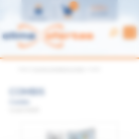
Panel de gestión de cookies
0
0,00
€
ver carrito
Mi cuenta
Estás en:
Arcones-Congeladores-Combis
> Combis
COMBIS
Combis
Combi HAIER