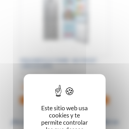
FRIGORIFICO COMBI - NO FROST -
1,88/2,01 MTS
Eas Electric
Precio desde
387,20
€
Ver precios
Este sitio web usa
cookies y te
¿Por qué comprar tu
Combi-Refrigerador
en
permite controlar
Climaofertas.com?