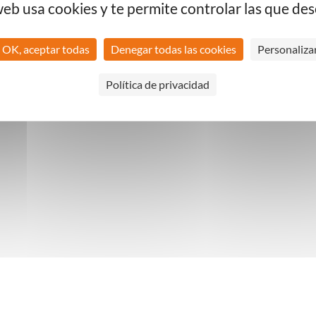
 web usa cookies y te permite controlar las que des
OK, aceptar todas
Denegar todas las cookies
Personaliza
Política de privacidad